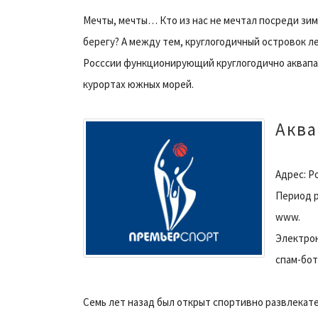
Мечты, мечты… Кто из нас не мечтал посреди зи
берегу? А между тем, круглогодичный островок ле
Росссии функционирующий круглогодично аквапар
курортах южных морей.
Аква
Адрес: Ро
Период р
www.
Электрон
спам-бот
Семь лет назад был открыт спортивно развлекат