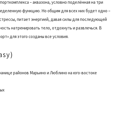
порткомплекса – аквазона, условно поделённая на три
ределенную функцию. Но общим для всех них будет одно –
 стрессы, питает энергией, давая силы для последующей
ость натренировать тело, отдохнуть и развлечься. В
рт» для этого созданы все условия.
asy)
а границе районов Марьино и Люблино на юго-востоке
ных