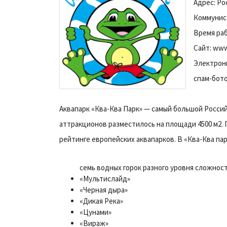
Адрес: Ро
Коммунист
Время ра
Сайт: www
Электрон
спам-бото
Аквапарк «Ква-Ква Парк» — самый большой Росси
аттракционов разместилось на площади 4500 м2. 
рейтинге европейских аквапарков. В «Ква-Ква па
семь водных горок разного уровня сложност
«Мультислайд»
«Черная дыра»
«Дикая Река»
«Цунами»
«Вираж»