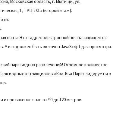
ссия, Московская область, г. Мытищи, ул.
ическая, 1, ТРЦ «XL» (второй этаж).
боты:
.
ная почта:Этот адрес электронной почты защищен от
в. У вас должен быть включен JavaScript для просмотра.
йский парк водных развлечений! Огромное количество
Парк водных аттракционов «Ква-Ква Парк» лидирует и в
рке»
и и протяженностью от 90 до 120 метров: