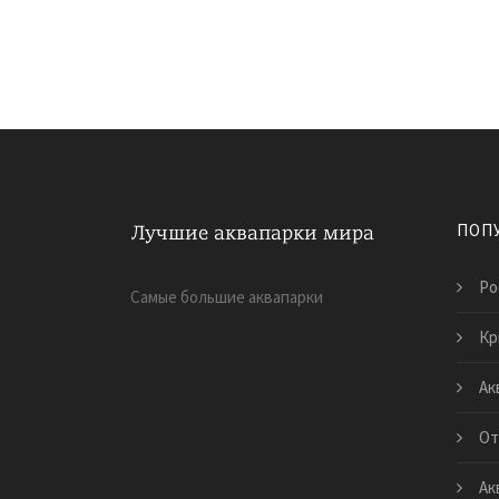
ПОП
Ро
Самые большие аквапарки
Кр
Ак
От
Ак