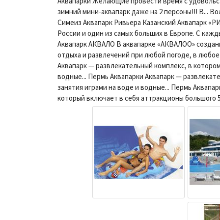
Аквапарки Желающие провести время с удовольс
зимний мини-аквапарк даже на 2 персоны!!! В... 
Симеиз Аквапарк Ривьера Казанский Аквапарк «Р
России и один из самых больших в Европе. С кажды
Аквапарк АКВАЛО В аквапарке «АКВАЛОО» создан
отдыха и развлечений при любой погоде, в любое 
Аквапарк — развлекательный комплекс, в котором
водные... Пермь Аквапарки Аквапарк — развлекат
занятия играми на воде и водные... Пермь Аквап
который включает в себя аттракционы большого 50