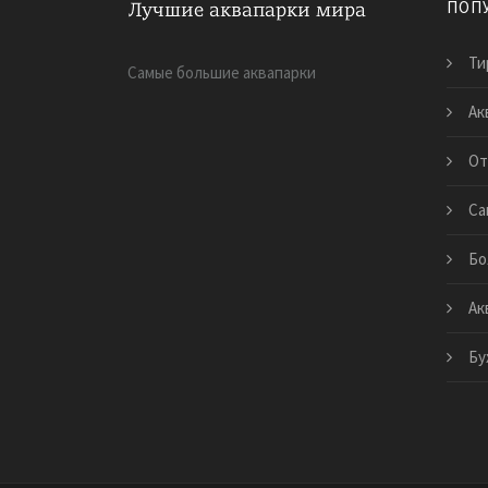
ПОП
Ти
Самые большие аквапарки
Ак
От
Са
Бо
Ак
Бу