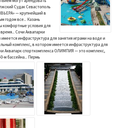
твием могут арендовать
Волжский Судак Севастополь
ИВЬЕРА» — крупнейший в
м годом все... Казань
ы комфортные условия для
время... Сочи Аквапарки
 имеется инфраструктура для занятия играми на воде и
ельный комплекс, в котором имеется инфраструктура для
арки Аквапарк спорткомплекса ОЛИМПИЯ — это комплекс,
-м бассейна... Пермь